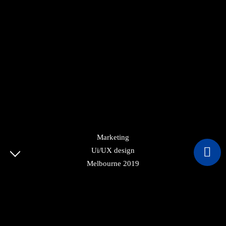
Marketing
Ui/UX design
© COPYRIGHT 2022 CVBUILDSA. ALL RIGHTS
Melbourne 2019
RESERVED.