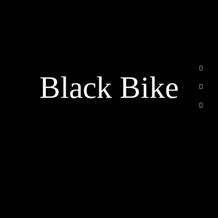
الرئيسية
من نحن
خدماتنا
Black Bike
أسئلة متكررة
اتصل بنا
Email
info@cvbuildsa.com
Riyadh, Saudi Arabia
WhatsApp